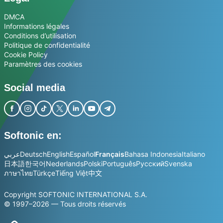
DMCA
Informations légales
Conditions d’utilisation
Politique de confidentialité
Cookie Policy
Paramètres des cookies
Social media
Softonic en:
عربي
Deutsch
English
Español
Français
Bahasa Indonesia
Italiano
日本語
한국어
Nederlands
Polski
Português
Русский
Svenska
ภาษาไทย
Türkçe
Tiếng Việt
中文
Copyright SOFTONIC INTERNATIONAL S.A.
© 1997–2026 — Tous droits réservés