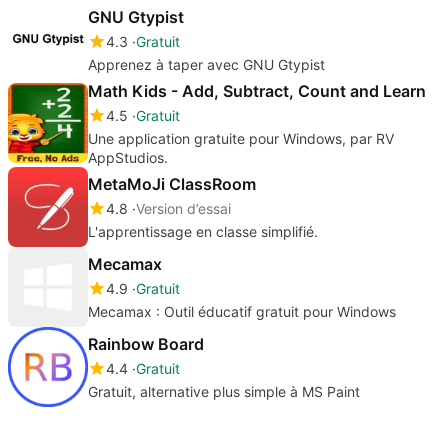
GNU Gtypist
4.3
Gratuit
Apprenez à taper avec GNU Gtypist
Math Kids - Add, Subtract, Count and Learn
4.5
Gratuit
Une application gratuite pour Windows, par RV
AppStudios.
MetaMoJi ClassRoom
4.8
Version d’essai
L'apprentissage en classe simplifié.
Mecamax
4.9
Gratuit
Mecamax : Outil éducatif gratuit pour Windows
Rainbow Board
4.4
Gratuit
Gratuit, alternative plus simple à MS Paint