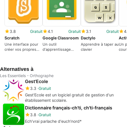
3.8
Gratuit
4.1
Gratuit
3.1
Gratuit
4
Scratch
Google Classroom
Dactylo
Acti
Une interface pour
Un outil
Apprendre à taper au
Un p
créer vos propres
d'apprentissage
clavier
cour
programmes
Google gratuit et
inter
facile à utiliser
Alternatives à
Les Essentiels - Orthographe
Gest'Ecole
3.3
Gratuit
Gest'Ecole est un logiciel gratuit de gestion d'un
établissement scolaire.
Dictionnaire français-ch'ti, ch'ti-français
3.8
Gratuit
Ech'vrai parlache d'euch'nord*